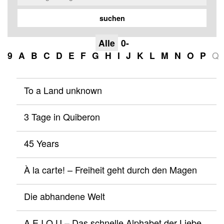
Alle
0-
9
A
B
C
D
E
F
G
H
I
J
K
L
M
N
O
P
Q
To a Land unknown
3 Tage in Quiberon
45 Years
À la carte! – Freiheit geht durch den Magen
Die abhandene Welt
A E I O U – Das schnelle Alphabet der Liebe