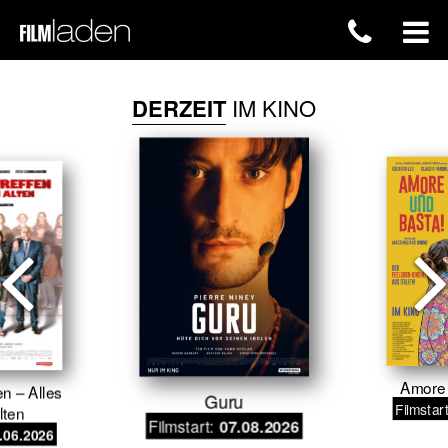
DERZEIT
IM KINO
Amore 
en – Alles
Guru
Filmstar
lten
Filmstart:
07.08.2026
.06.2026