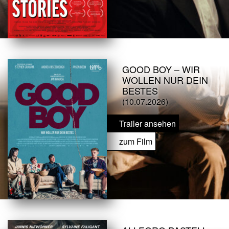
GOOD BOY – WIR
WOLLEN NUR DEIN
BESTES
(10.07.2026)
Trailer ansehen
zum Film