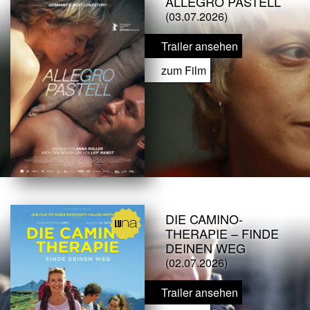
ALLEGRO PASTELL
(03.07.2026)
Trailer ansehen
zum Film
DIE CAMINO-
THERAPIE – FINDE
DEINEN WEG
(02.07.2026)
Trailer ansehen