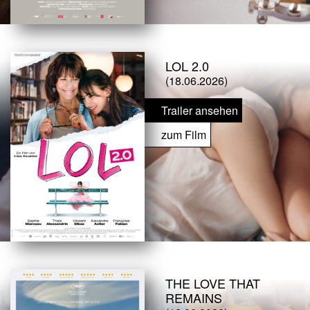
LOL 2.0
(18.06.2026)
Trailer ansehen
zum Film
THE LOVE THAT
REMAINS