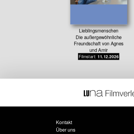
g – Eine
Lieblingsmenschen
eschichte
Die außergewöhnliche
.11.2026
Freundschaft von Agnes
und Amir
Filmstart:
11.12.2026
Kontakt
Über uns