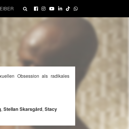
EIBER
xuellen Obsession als radikales
g
,
Stellan Skarsgård
,
Stacy