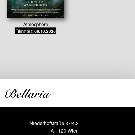
Atmosphere
OH LA LA 2
Filmstart:
09.10.2026
neue
Filmstar
Niederhofstraße 37/4.2
A-1120 Wien