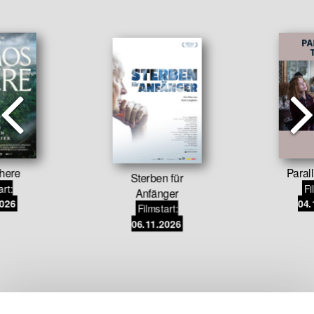
here
Paral
Sterben für
art:
Fi
Anfänger
2026
04.
Filmstart:
06.11.2026