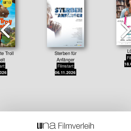
L
te Troll
Sterben für
Fi
elt
Anfänger
18.
art:
Filmstart:
2026
06.11.2026