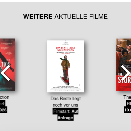
WEITERE
AKTUELLE FILME
ction
The
Das Beste liegt
art:
Fi
noch vor uns
2026
10.
Filmstart:
Auf
Anfrage