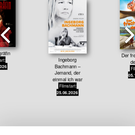
gräfin
Der fre
Ingeborg
art:
de
Bachmann –
2026
Fi
Jemand, der
05.
einmal ich war
Filmstart:
25.06.2026