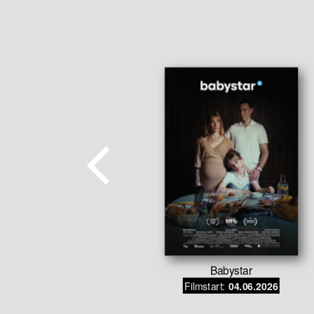
Babystar
 wollen nur
Filmstart:
04.06.2026
stes
.07.2026