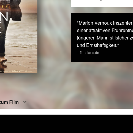
"Marion Vernoux inszeniert
einer attraktiven Frühren
jüngeren Mann stilsicher 
und Ernsthaftigkeit."
– filmstarts.de
zum Film