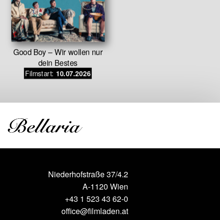
E
Good Boy – Wir wollen nur
Filmstar
dein Bestes
Filmstart:
10.07.2026
Niederhofstraße 37/4.2
A-1120 Wien
+43 1 523 43 62-0
office@filmladen.at