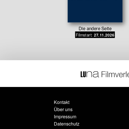
Die andere Seite
e nach der
Filmstart:
27.11.2026
en Zeit
.06.2026
Kontakt
Über uns
Impressum
Datenschutz