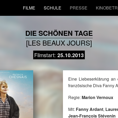
FILME
SCHULE
PRESSE
KINOBETR
DIE SCHÖNEN TAGE
[LES BEAUX JOURS]
Filmstart:
25.10.2013
Eine Liebeserklärung an 
französische Diva Fanny A
Regie:
Marion Vernoux
Mit:
Fanny Ardant
,
Lauren
Jean-François Stévenin