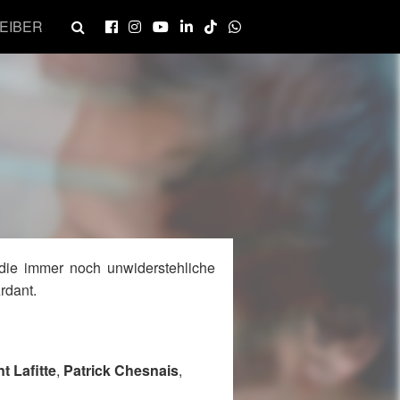
EIBER
die immer noch unwiderstehliche
rdant.
t Lafitte
,
Patrick Chesnais
,