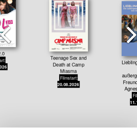
.0
Teenage Sex and
art:
Liebli
Death at Camp
2026
Miasma
außerg
Filmstart:
Freund
20.08.2026
Agnes
Fi
11.