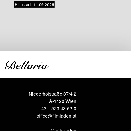
Lieblin
Filmstart:
11.09.2026
Die auße
Freundsch
un
Filmstar
Niederhofstraße 37/4.2
A-1120 Wien
+43 1 523 43 62-0
office@filmladen.at
© Filmladen