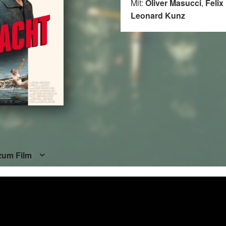
Mit:
Oliver Masucci
,
Felix
Leonard Kunz
zum Film