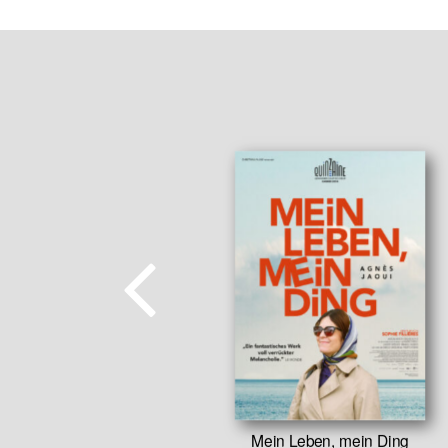
Mein Leben, mein Ding
 wollen nur