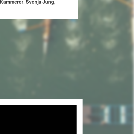
 Kammerer
,
Svenja Jung
,