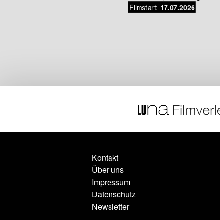
Filmstart:
17.07.2026
stes
.07.2026
Kontakt
Über uns
Impressum
Datenschutz
Newsletter