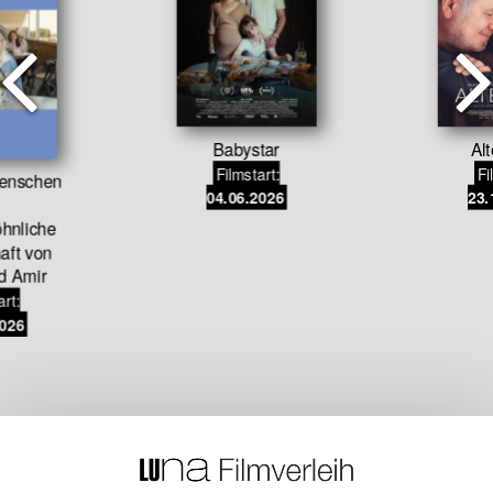
Babystar
Alt
Filmstart:
Fi
menschen
04.06.2026
23.
hnliche
aft von
d Amir
art:
2026