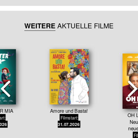
WEITERE
AKTUELLE FILME
R MIA
Amore und Basta!
OH L
art:
Filmstart:
Neu
2026
31.07.2026
neu
Fi