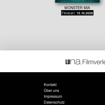
MONSTER MIA
gt noch vor
Filmstart:
15.10.2026
s
f Anfrage
Kontakt
Über uns
Impressum
Datenschutz