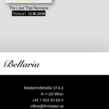
The Love That Remains
Ba
Filmstart:
Filmstar
12.06.2026
Niederhofstraße 37/4.2
A-1120 Wien
+43 1 523 43 62-0
office@filmladen.at