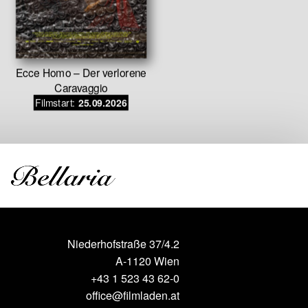
Ecce Homo – Der verlorene
Chéri, ic
Caravaggio
Erfindu
Filmstart:
Filmstar
25.09.2026
Niederhofstraße 37/4.2
A-1120 Wien
+43 1 523 43 62-0
office@filmladen.at