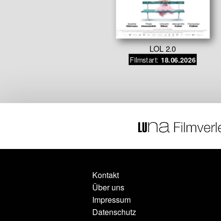
e Seite
LOL 2.0
Filmstart:
.11.2026
18.06.2026
Kontakt
Über uns
Impressum
Datenschutz