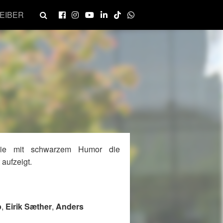
EIBER
die mit schwarzem Humor die
aufzeigt.
p
,
Eirik Sæther
,
Anders