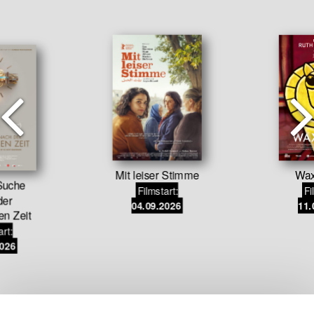
Mit leiser Stimme
Wax
Suche
Filmstart:
Fi
der
04.09.2026
11.
en Zeit
art:
2026