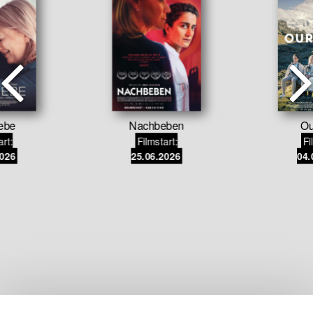
iebe
Nachbeben
Ou
art:
Filmstart:
Fi
2026
25.06.2026
04.