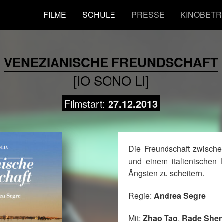
FILME
SCHULE
PRESSE
KINOBETR
VENEZIANISCHE FREUNDSCHAFT
[IO SONO LI]
Filmstart:
27.12.2013
Die Freundschaft zwische
und einem italienischen 
Ängsten zu scheitern.
Regie:
Andrea Segre
Mit:
Zhao Tao
,
Rade Sher