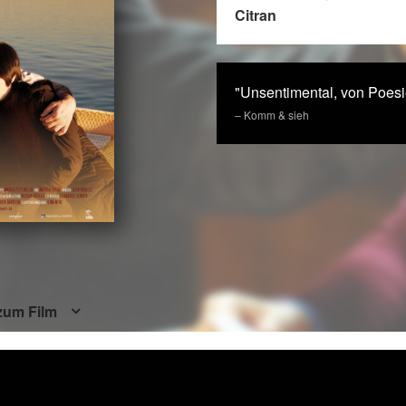
Citran
"Unsentimental, von Poesie
– Komm & sieh
zum Film