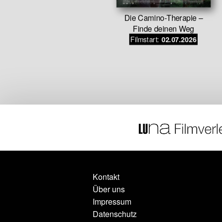
Die Camino-Therapie –
menschen
Finde deinen Weg
wöhnliche
Filmstart:
02.07.2026
 von Agnes
mir
.12.2026
Kontakt
Über uns
Impressum
Datenschutz