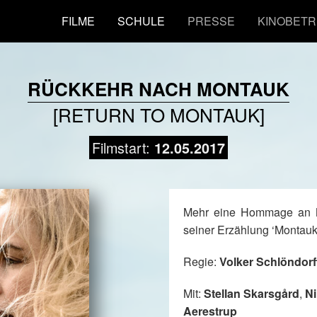
FILME
SCHULE
PRESSE
KINOBETR
RÜCKKEHR NACH MONTAUK
[RETURN TO MONTAUK]
Filmstart:
12.05.2017
Mehr eine Hommage an M
seiner Erzählung ‘Montauk
Regie:
Volker Schlöndorf
Mit:
Stellan Skarsgård
,
Ni
Aerestrup