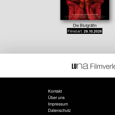
e Seite
Die Blutgräfin
Filmstart:
.11.2026
29.10.2026
Kontakt
Über uns
Impressum
Datenschutz