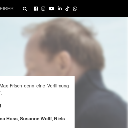
EIBER
ax Frisch denn eine Verfilmung
’.
f
na Hoss
,
Susanne Wolff
,
Niels