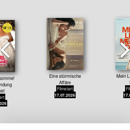
Eine stürmische
Mein L
 komme!
Affäre
indung
Filmstart:
Fi
ust
17.07.2026
17.
art:
2026