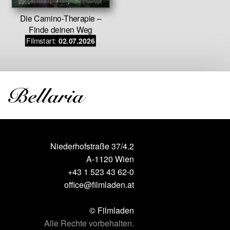
Ba
Die Camino-Therapie –
Filmstar
Finde deinen Weg
Filmstart:
02.07.2026
Niederhofstraße 37/4.2
A-1120 Wien
+43 1 523 43 62-0
office@filmladen.at
© Filmladen
Alle Rechte vorbehalten.