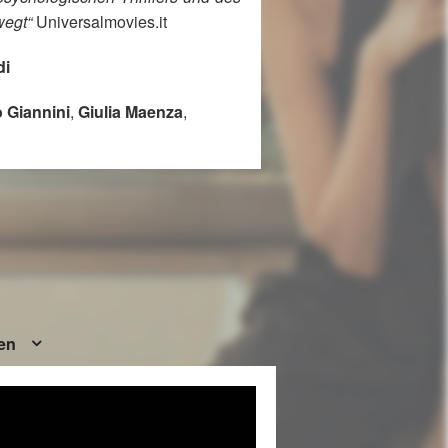
wegt“
Universalmovies.it
di
 Giannini
,
Giulia Maenza
,
ten