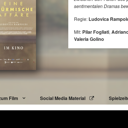
sentimentalen Dramas be
Regie:
Ludovica Rampol
Mit:
Pilar Fogliati
,
Adriano
Valeria Golino
zum Film
Social Media Material
Spielzei