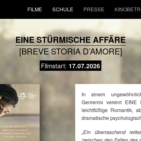
FILME
SCHULE
PRESSE
KINOBETR
EINE STÜRMISCHE AFFÄRE
[BREVE STORIA D’AMORE]
Filmstart:
17.07.2026
In einem ungewöhnlich
Genremix vereint EIN
leichtfüßige Romantik, 
dramatische psychologisc
„Ein überraschend reif
zwischen den Falten des p