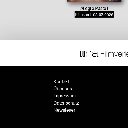
mein Ding
Allegro Pastell
Filmstart:
.07.2026
03.07.2026
Kontakt
Über uns
Impressum
Datenschutz
Newsletter