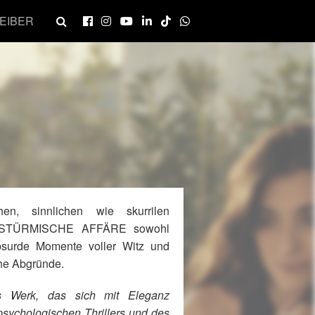
EIBER
en, sinnlichen wie skurrilen
E STÜRMISCHE AFFÄRE sowohl
absurde Momente voller Witz und
he Abgründe.
es Werk, das sich mit Eleganz
sychologischen Thrillers und des