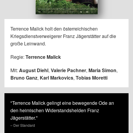
Terrence Malick holt den österreichischen
Kriegsdienstverweigerer Franz Jägerstätter auf die
große Leinwand.
Regie:
Terrence Malick
Mit:
August Diehl
,
Valerie Pachner
,
Maria Simon
,
Bruno Ganz
,
Karl Markovics
,
Tobias Moretti
"Terrence Malick gelingt eine bewegende Ode an
den heimischen Widerstandshelden Franz
Jägerstätter."
– Der Standard