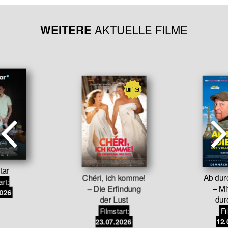
WEITERE
AKTUELLE FILME
tar
Chéri, ich komme!
Ab durc
art:
– Die Erfindung
– Mi
2026
der Lust
dur
Filmstart:
Fi
23.07.2026
12.