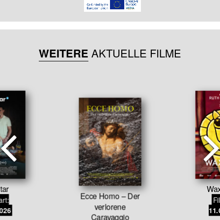
WEITERE
AKTUELLE FILME
tar
Wax
Ecce Homo – Der
art:
Fi
verlorene
2026
11.
Caravaggio