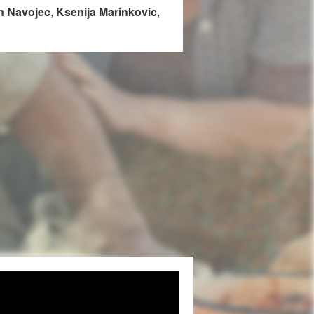
n Navojec
,
Ksenija Marinkovic
,