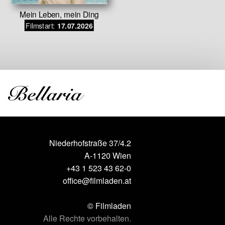
Mein Leben, mein Ding
Auf der S
Filmstart:
17.07.2026
gestoh
Filmstar
Niederhofstraße 37/4.2
A-1120 Wien
+43 1 523 43 62-0
office@filmladen.at
© Filmladen
Alle Rechte vorbehalten.