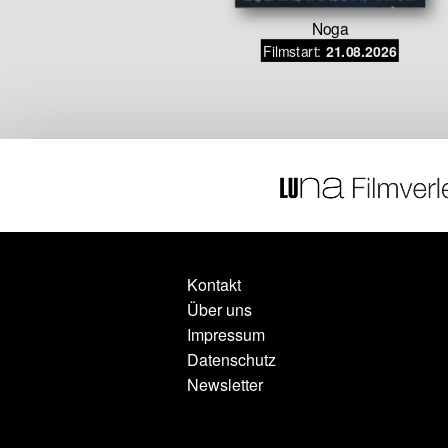
Noga
s Tagebuch
Filmstart:
21.08.2026
utter
.08.2026
Kontakt
Über uns
Impressum
Datenschutz
Newsletter