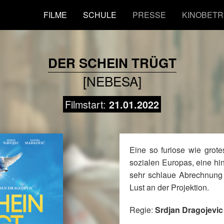
FILME
SCHULE
PRESSE
KINOBETR
DER SCHEIN TRÜGT
[NEBESA]
Filmstart:
21.01.2022
Eine so furiose wie grot
sozialen Europas, eine hin
sehr schlaue Abrechnung 
Lust an der Projektion.
Regie:
Srdjan Dragojevic