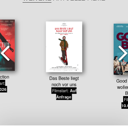
ction
Das Beste liegt
Good 
art:
noch vor uns
wolle
2026
Filmstart:
Auf
B
Anfrage
Fi
10.