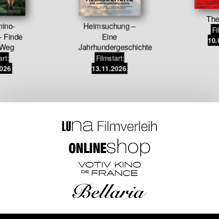
The
ino-
Heimsuchung –
Fi
– Finde
Eine
10.
 Weg
Jahrhundergeschichte
art:
Filmstart:
2026
13.11.2026