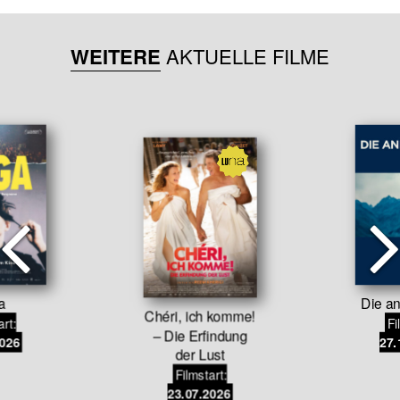
WEITERE
AKTUELLE FILME
a
Die an
Chéri, ich komme!
art:
Fi
– Die Erfindung
2026
27.
der Lust
Filmstart:
23.07.2026