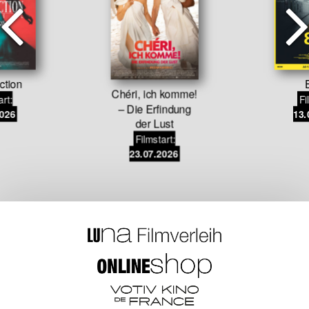
ction
E
Chéri, ich komme!
art:
Fi
– Die Erfindung
2026
13.
der Lust
Filmstart:
23.07.2026