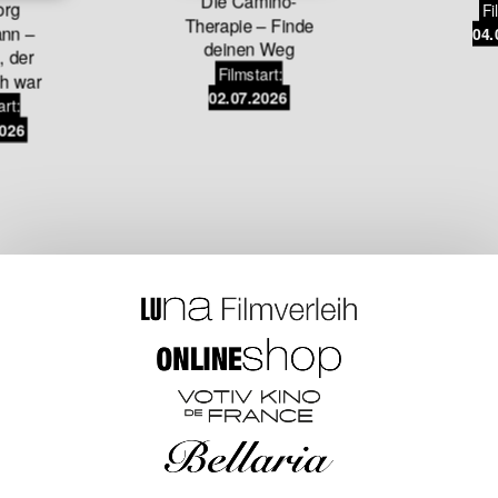
Die Camino-
org
Fi
Therapie – Finde
nn –
04.
deinen Weg
 der
Filmstart:
ch war
02.07.2026
art:
2026