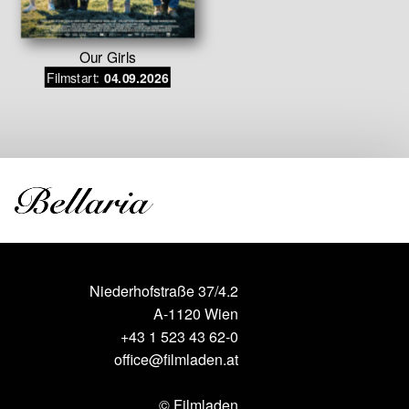
Our Girls
Ada
Filmstart:
Filmstar
04.09.2026
Niederhofstraße 37/4.2
A-1120 Wien
+43 1 523 43 62-0
office@filmladen.at
© Filmladen