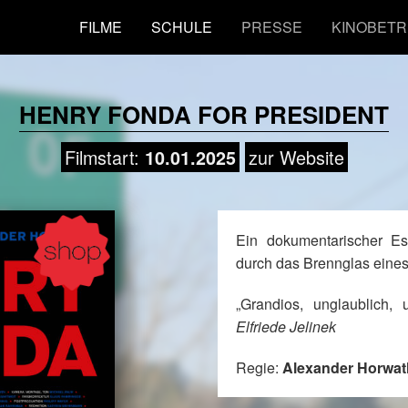
FILME
SCHULE
PRESSE
KINOBETR
HENRY FONDA FOR PRESIDENT
Filmstart:
zur Website
10.01.2025
Ein dokumentarischer E
durch das Brennglas eines
„Grandios, unglaublich, 
Elfriede Jelinek
Regie:
Alexander Horwat