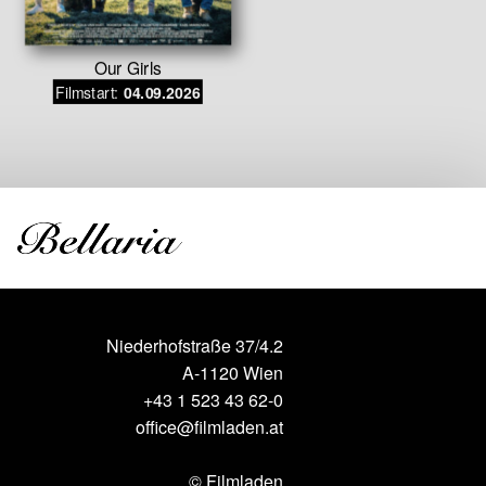
Our Girls
Little T
Filmstart:
Filmstart
04.09.2026
Niederhofstraße 37/4.2
A-1120 Wien
+43 1 523 43 62-0
office@filmladen.at
© Filmladen