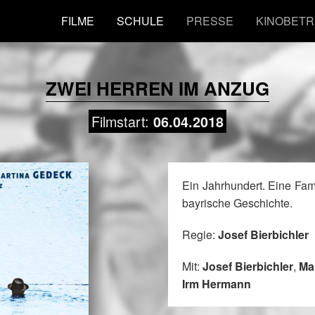
FILME
SCHULE
PRESSE
KINOBETR
ZWEI HERREN IM ANZUG
Filmstart:
06.04.2018
Ein Jahrhundert. Eine Fam
bayrische Geschichte.
Regie:
Josef Bierbichler
Mit:
Josef Bierbichler
,
Mar
Irm Hermann