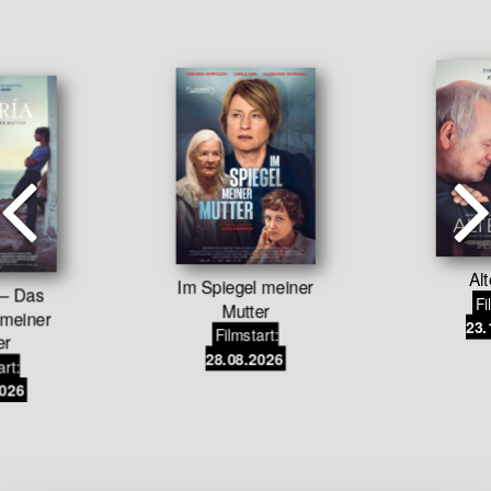
Alt
Im Spiegel meiner
– Das
Fi
Mutter
meiner
23.
Filmstart:
er
28.08.2026
art:
2026