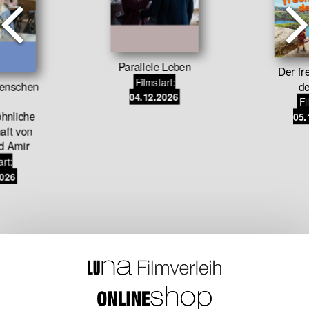
Parallele Leben
Der fre
Filmstart:
menschen
de
04.12.2026
Fi
hnliche
05.
aft von
d Amir
art:
2026