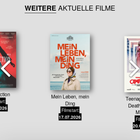
WEITERE
AKTUELLE FILME
ction
Mein Leben, mein
Teena
art:
Ding
Deat
2026
Filmstart:
M
17.07.2026
Fi
20.