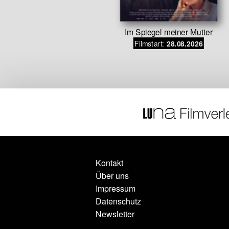
Im Spiegel meiner Mutter
– Alles beim
Filmstart:
28.08.2026
n
.06.2026
Kontakt
Über uns
Impressum
Datenschutz
Newsletter