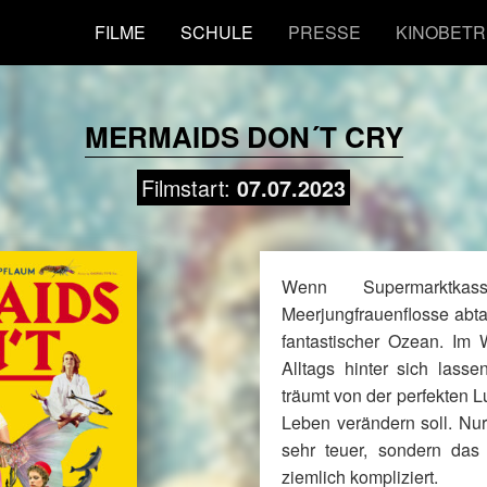
FILME
SCHULE
PRESSE
KINOBETR
MERMAIDS DON´T CRY
Filmstart:
07.07.2023
Wenn Supermarktkas
Meerjungfrauenflosse abta
fantastischer Ozean. Im
Alltags hinter sich lassen
träumt von der perfekten L
Leben verändern soll. Nur l
sehr teuer, sondern da
ziemlich kompliziert.