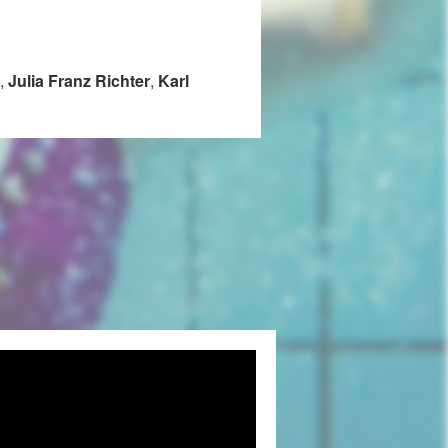
,
Julia Franz Richter
,
Karl