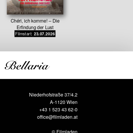
Chéri, ich komme! – Die
Der perfek
Erfindung der Lust
Fall
Filmstart:
Filmstar
23.07.2026
Niederhofstraße 37/4.2
A-1120 Wien
+43 1 523 43 62-0
office@filmladen.at
© Filmladen