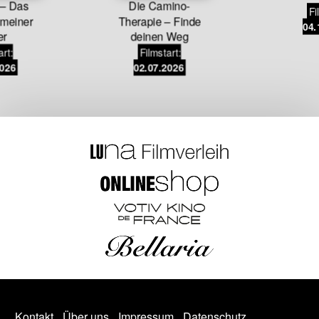
– Das
Die Camino-
Fi
meiner
Therapie – Finde
04.
er
deinen Weg
art:
Filmstart:
2026
02.07.2026
Kontakt
Über uns
Impressum
Datenschutz