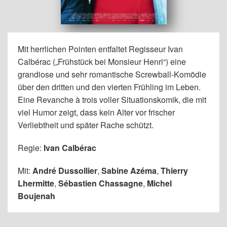
Mit herrlichen Pointen entfaltet Regisseur Ivan
Calbérac („Frühstück bei Monsieur Henri“) eine
grandiose und sehr romantische Screwball-Komödie
über den dritten und den vierten Frühling im Leben.
Eine Revanche à trois voller Situationskomik, die mit
viel Humor zeigt, dass kein Alter vor frischer
Verliebtheit und später Rache schützt.
Regie:
Ivan Calbérac
Mit:
André Dussollier
,
Sabine Azéma
,
Thierry
Lhermitte
,
Sébastien Chassagne
,
Michel
Boujenah