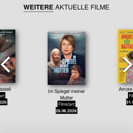
WEITERE
AKTUELLE FILME
astell
Amore 
Im Spiegel meiner
art:
Fi
Mutter
2026
31.
Filmstart:
28.08.2026