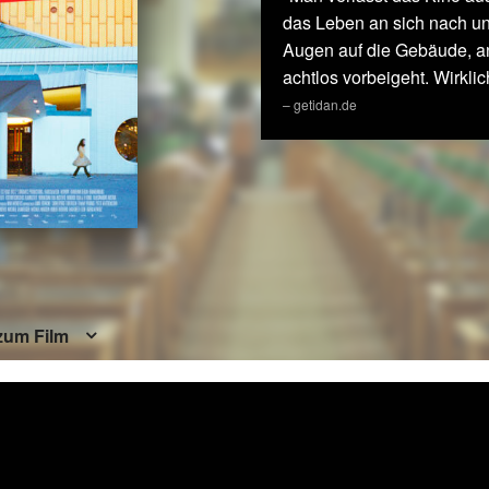
das Leben an sich nach und
Augen auf die Gebäude, a
achtlos vorbeigeht. Wirkli
– getidan.de
zum Film