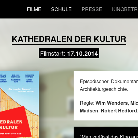
FILME
SCHULE
PRESSE
KINOBETR
KATHEDRALEN DER KULTUR
Filmstart:
17.10.2014
Episodischer Dokumentar
Architekturgeschichte.
Regie:
Wim Wenders
,
Mic
Madsen
,
Robert Redford
"Man verlässt das Kino au