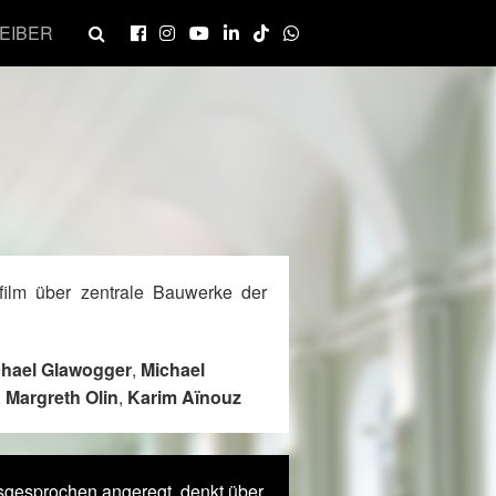
EIBER
film über zentrale Bauwerke der
hael Glawogger
,
Michael
,
Margreth Olin
,
Karim Aïnouz
sgesprochen angeregt, denkt über