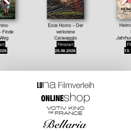
ino-
Ecce Homo – Der
Heim
– Finde
verlorene
 Weg
Caravaggio
Jahrhu
art:
Filmstart:
Fi
2026
25.09.2026
13.