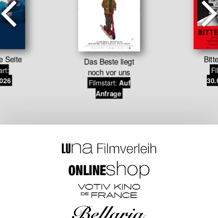
e Seite
Bitt
Das Beste liegt
art:
Fi
noch vor uns
2026
30.
Filmstart:
Auf
Anfrage