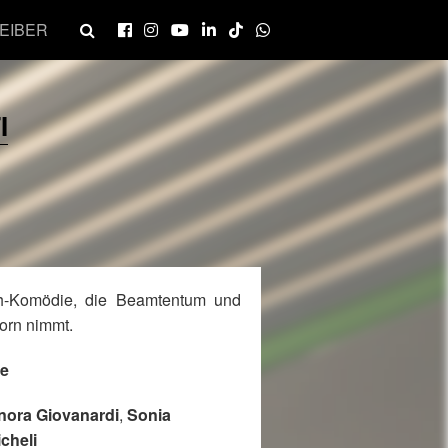
EIBER
I
sh-Komödie, die Beamtentum und
Korn nimmt.
te
nora Giovanardi
,
Sonia
cheli