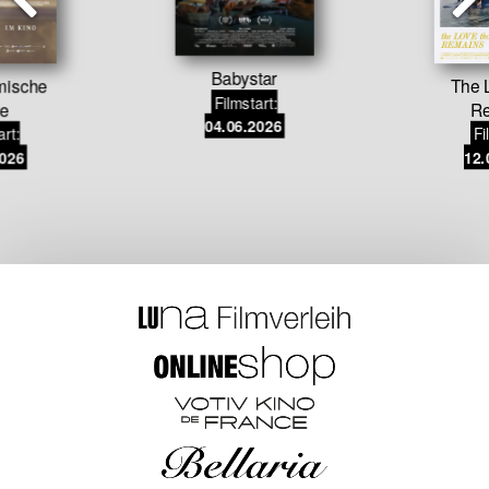
Babystar
mische
The 
Filmstart:
re
Re
04.06.2026
art:
Fi
2026
12.