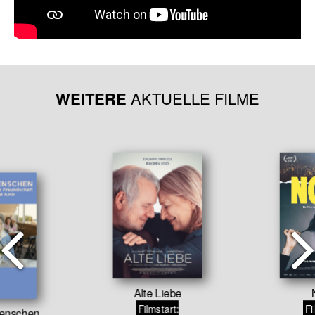
WEITERE
AKTUELLE FILME
Alte Liebe
Filmstart:
Fi
menschen