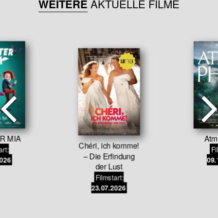
WEITERE
AKTUELLE FILME
R MIA
Atm
Chéri, ich komme!
art:
Fi
– Die Erfindung
2026
09.
der Lust
Filmstart:
23.07.2026