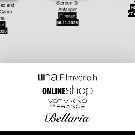
Sterben für
ex and
Fi
Anfänger
 Camp
07.
Filmstart:
ma
06.11.2026
art:
2026