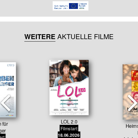
WEITERE
AKTUELLE FILME
LOL 2.0
 für
Heim
Filmstart:
ger
18.06.2026
art: