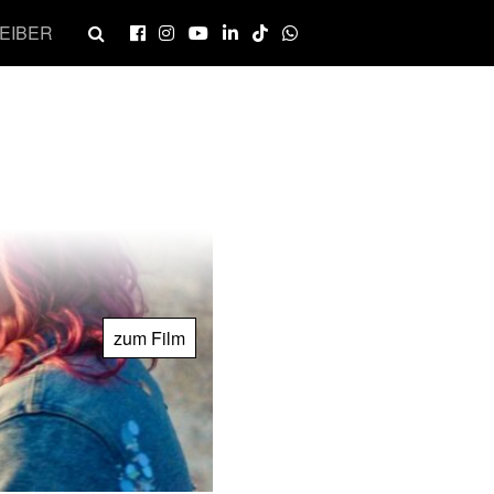
EIBER
zum Film