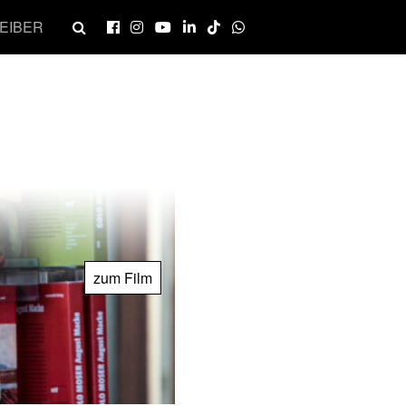
EIBER
zum Film