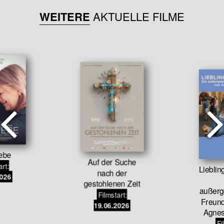
WEITERE
AKTUELLE FILME
iebe
Auf der Suche
art:
Liebli
nach der
2026
gestohlenen Zeit
außerg
Filmstart:
Freund
19.06.2026
Agnes
Fi